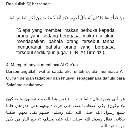
Rasulullah ﷺ bersabda:
مَنْ فَطَّرَ صَائِمًا كَانَ لَهُ مِثْلُ أَجْرِهِ، غَيْرَ أَنَّهُ لَا يَنْقُصُ مِنْ أَجْرِ الصَّائِمِ شَيْئًا
"Siapa yang memberi makan berbuka kepada
orang yang sedang berpuasa, maka dia akan
mendapatkan pahala orang tersebut tanpa
mengurangi pahala orang yang berpuasa
tersebut sedikitpun juga." (HR. At-Tirmidzi).
4. Memperbanyak membaca Al-Qur'an.
Bersemangatlah wahai saudaraku untuk selalu membaca Al-
Qur'an dengan tadabbur dan khusyu' sebagaimana dahulu para
Salaf melakukannya.
عن أبي هريرة قال : لما نزلت : (أفمن هذا الحديث تعجبون وتضحكون
ولا تبكون)، بكى أصحاب الصفة حتى جرت دموعهم على خدودهم، فلما
سمع رسول الله -صلى الله عليه وسلم- حنينهم بكى معهم، فبكينا
ببكائه، فقال رسول الله -صلى الله عليه وسلم- :لا يلج النار من بكى
من خشية الله