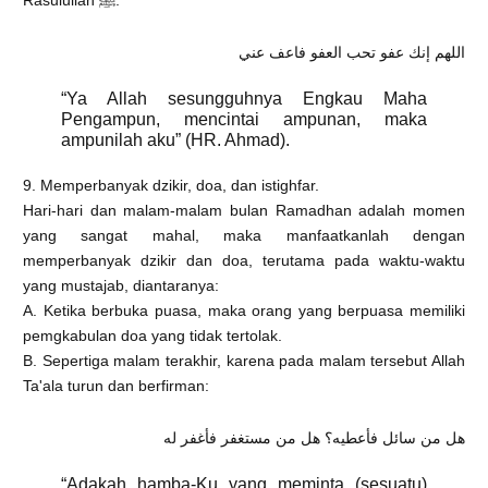
اللهم إنك عفو تحب العفو فاعف عني
“Ya Allah sesungguhnya Engkau Maha
Pengampun, mencintai ampunan, maka
ampunilah aku” (HR. Ahmad).
9. Memperbanyak dzikir, doa, dan istighfar.
Hari-hari dan malam-malam bulan Ramadhan adalah momen
yang sangat mahal, maka manfaatkanlah dengan
memperbanyak dzikir dan doa, terutama pada waktu-waktu
yang mustajab, diantaranya:
A. Ketika berbuka puasa, maka orang yang berpuasa memiliki
pemgkabulan doa yang tidak tertolak.
B. Sepertiga malam terakhir, karena pada malam tersebut Allah
Ta'ala turun dan berfirman:
هل من سائل فأعطيه؟ هل من مستغفر فأغفر له
“Adakah hamba-Ku yang meminta (sesuatu)