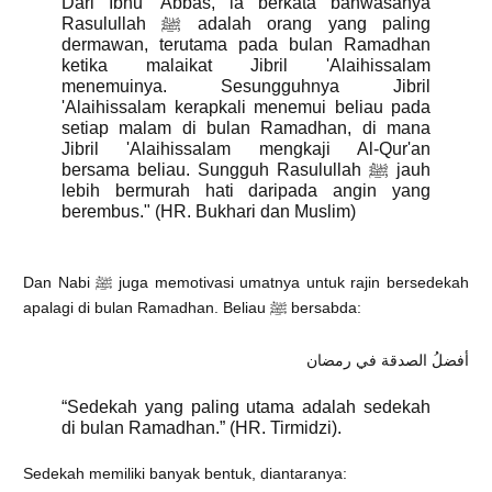
Dari Ibnu 'Abbas, ia berkata bahwasanya
Rasulullah ﷺ adalah orang yang paling
dermawan, terutama pada bulan Ramadhan
ketika malaikat Jibril 'Alaihissalam
menemuinya. Sesungguhnya Jibril
'Alaihissalam kerapkali menemui beliau pada
setiap malam di bulan Ramadhan, di mana
Jibril 'Alaihissalam mengkaji Al-Qur'an
bersama beliau. Sungguh Rasulullah ﷺ jauh
lebih bermurah hati daripada angin yang
berembus." (HR. Bukhari dan Muslim)
Dan Nabi ﷺ juga memotivasi umatnya untuk rajin bersedekah
apalagi di bulan Ramadhan. Beliau ﷺ bersabda:
أفضلُ الصدقة في رمضان
“Sedekah yang paling utama adalah sedekah
di bulan Ramadhan.” (HR. Tirmidzi).
Sedekah memiliki banyak bentuk, diantaranya: