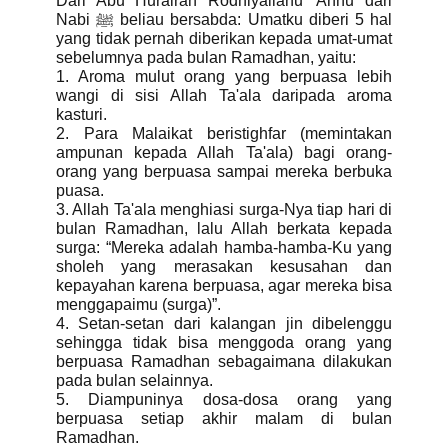
Dari Abu Hurairah Rodhiyallahu 'Anhu dari
Nabi ﷺ beliau bersabda: Umatku diberi 5 hal
yang tidak pernah diberikan kepada umat-umat
sebelumnya pada bulan Ramadhan, yaitu:
1. Aroma mulut orang yang berpuasa lebih
wangi di sisi Allah Ta'ala daripada aroma
kasturi.
2. Para Malaikat beristighfar (memintakan
ampunan kepada Allah Ta'ala) bagi orang-
orang yang berpuasa sampai mereka berbuka
puasa.
3. Allah Ta'ala menghiasi surga-Nya tiap hari di
bulan Ramadhan, lalu Allah berkata kepada
surga: “Mereka adalah hamba-hamba-Ku yang
sholeh yang merasakan kesusahan dan
kepayahan karena berpuasa, agar mereka bisa
menggapaimu (surga)”.
4. Setan-setan dari kalangan jin dibelenggu
sehingga tidak bisa menggoda orang yang
berpuasa Ramadhan sebagaimana dilakukan
pada bulan selainnya.
5. Diampuninya dosa-dosa orang yang
berpuasa setiap akhir malam di bulan
Ramadhan.