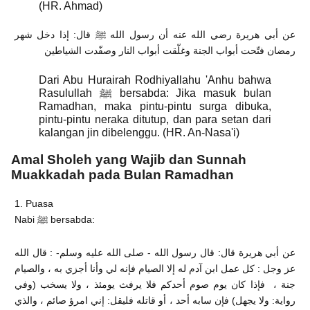
(HR. Ahmad)
عن أبي هريرة رضي الله عنه أن رسول الله ﷺ قال: إذا دخل شهر
رمضان فتّحت أبواب الجنة وغلّقت أبواب النار وصفّدت الشياطين
Dari Abu Hurairah Rodhiyallahu 'Anhu bahwa
Rasulullah ﷺ bersabda: Jika masuk bulan
Ramadhan, maka pintu-pintu surga dibuka,
pintu-pintu neraka ditutup, dan para setan dari
kalangan jin dibelenggu. (HR. An-Nasa'i)
A
mal Sholeh yang Wajib dan Sunnah
Muakkadah pada Bulan Ramadhan
1. Puasa
Nabi ﷺ bersabda:
عن أبي هريرة قال: قال رسول الله - صلى الله عليه وسلم- : قال الله
عز وجل : كل عمل ابن آدم له إلا الصيام فإنه لي وأنا أجزي به ، والصيام
جنة ، فإذا كان يوم صوم أحدكم فلا يرفث يومئذ ، ولا يسخب (وفي
رواية: ولا يجهل) فإن سابه أحد ، أو قاتله فليقل: إني امرؤ صائم ، والذي