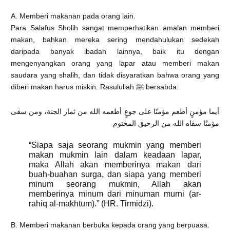
A. Memberi makanan pada orang lain.
Para Salafus Sholih sangat memperhatikan amalan memberi
makan, bahkan mereka sering mendahulukan sedekah
daripada banyak ibadah lainnya, baik itu dengan
mengenyangkan orang yang lapar atau memberi makan
saudara yang shalih, dan tidak disyaratkan bahwa orang yang
diberi makan harus miskin. Rasulullah ﷺ bersabda:
أيما مؤمنٍ أطعم مؤمنًا على جوعٍ أطعمه الله من ثمار الجنة، ومن سقى
مؤمنًا سقاه الله من الرحيق المختوم
“Siapa saja seorang mukmin yang memberi
makan mukmin lain dalam keadaan lapar,
maka Allah akan memberinya makan dari
buah-buahan surga, dan siapa yang memberi
minum seorang mukmin, Allah akan
memberinya minum dari minuman murni (ar-
rahiq al-makhtum).” (HR. Tirmidzi).
B. Memberi makanan berbuka kepada orang yang berpuasa.