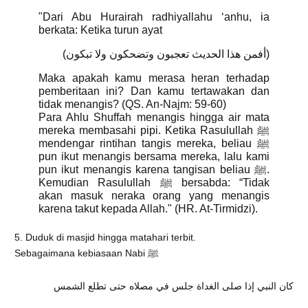
"Dari Abu Hurairah radhiyallahu ‘anhu, ia
berkata: Ketika turun ayat
(أفمن هذا الحديث تعجبون وتضحكون ولا تبكون)
Maka apakah kamu merasa heran terhadap
pemberitaan ini? Dan kamu tertawakan dan
tidak menangis? (QS. An-Najm: 59-60)
Para Ahlu Shuffah menangis hingga air mata
mereka membasahi pipi. Ketika Rasulullah ﷺ
mendengar rintihan tangis mereka, beliau ﷺ
pun ikut menangis bersama mereka, lalu kami
pun ikut menangis karena tangisan beliau ﷺ.
Kemudian Rasulullah ﷺ bersabda: “Tidak
akan masuk neraka orang yang menangis
karena takut kepada Allah." (HR. At-Tirmidzi).
5. Duduk di masjid hingga matahari terbit.
Sebagaimana kebiasaan Nabi ﷺ
كان النبي إذا صلى الغداة جلس في مصلاه حتى تطلع الشمس