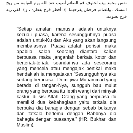
نفس محمد بيده لخلوف فم الصائم أطيب عند الله يوم القيامة من ريح
المسك ، وللصائم فرحتان يفرحهما: إذا أفطر فرح بفطره ، وإذا لقي ربه
فرح بصومه.
“Setiap amalan manusia adalah untuknya
kecuali puasa, karena sesungguhnya puasa
adalah untuk-Ku dan Aku yang akan langsung
membalasnya. Puasa adalah perisai, maka
apabila salah seorang diantara kalian
berpuasa maka janganlah berkata kotor dan
berteriak-teriak, seandainya ada seseorang
yang mencela atau mengajak bertikai maka
hendaklah ia mengatakan ‘Sesungguhnya aku
sedang berpuasa’. Demi jiwa Muhammad yang
berada di tangan-Nya, sungguh bau mulut
orang yang berpusa itu lebih wangi dari minyak
kasturi di sisi Allah. Orang yang berpuasa itu
memiliki dua kebahagiaan yaitu tatkala dia
berbuka dia bahagia dengan sebab bukanya
dan tatkala bertemu dengan Rabbnya dia
bahagia dengan puasanya.” (HR. Bukhari dan
Muslim).