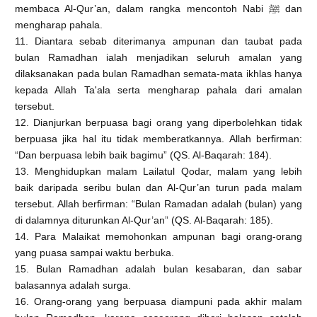
membaca Al-Qur’an, dalam rangka mencontoh Nabi ﷺ dan
mengharap pahala.
11. Diantara sebab diterimanya ampunan dan taubat pada
bulan Ramadhan ialah menjadikan seluruh amalan yang
dilaksanakan pada bulan Ramadhan semata-mata ikhlas hanya
kepada Allah Ta'ala serta mengharap pahala dari amalan
tersebut.
12. Dianjurkan berpuasa bagi orang yang diperbolehkan tidak
berpuasa jika hal itu tidak memberatkannya. Allah berfirman:
“Dan berpuasa lebih baik bagimu” (QS. Al-Baqarah: 184).
13. Menghidupkan malam Lailatul Qodar, malam yang lebih
baik daripada seribu bulan dan Al-Qur’an turun pada malam
tersebut. Allah berfirman: “Bulan Ramadan adalah (bulan) yang
di dalamnya diturunkan Al-Qur’an” (QS. Al-Baqarah: 185).
14. Para Malaikat memohonkan ampunan bagi orang-orang
yang puasa sampai waktu berbuka.
15. Bulan Ramadhan adalah bulan kesabaran, dan sabar
balasannya adalah surga.
16. Orang-orang yang berpuasa diampuni pada akhir malam