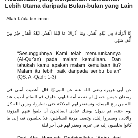
Lebih Utama daripada Bulan-bulan yang Lain
Allah Ta'ala berfirman:
إِنَّا أَنْزَلْنَاهُ فِي لَيْلَةِ الْقَدْرِ، وَمَا أَدْرَاكَ مَا لَيْلَةُ الْقَدْرِ، لَيْلَةُ الْقَدْرِ خَيْرٌ مِنْ
أَلْفِ شَهْر.
“Sesungguhnya Kami telah menurunkannya
(Al-Qur'an) pada malam kemuliaan. Dan
tahukah kamu apakah malam kemuliaan itu?
Malam itu lebih baik daripada seribu bulan”
(QS. Al-Qadr: 1-3)
عن أبي هريرة رضي الله عنه عن النبيﷺ قال: أعطيت أمتي في
رمضان خمس خصال لم تعطه أمة قبلهم، خلوف فم الصائم أطيب عند
الله من ريح المسك، وتستغفر لهم الملائكة حتى يفطروا، ويزين الله كل
يوم جنته، ثم يقول: يوشك عبادي الصالحون أن يلقوا عنهم المؤونة
والأذى، ويصيروا إليك، وتصفد مردة الشياطين، فلا يخلصون فيه إلى ما
كانوا يخلصون إليه في غيره، ويغفر لهم في آخر ليلة.