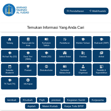
Pendaftaran
Wali/Asatidz
Temukan Informasi Yang Anda Cari
Tentang
Nama Latin ke
Kurikulum
Pendaftaran
Mahdon Tarbawi
Madrasah (SMP)
Arab
Tahfizh
Ma'had 'Aly (D2)
Darul 'Ilmi
Kuttab (SD)
Jadwal Shalat
Fasilitas
Artikel
(SMA)
Kalender
Prestasi
Ekstrakurikuler
Kurikulum
Struktur
Pendidik &
Akademik
Bahasa Arab
Organisasi
Kependidikan
TK Taud (TK)
Info Kajian
kembali
Khutbah
Fiqih
prestasi
Kegiatan Santri
Kerjasama
Aqidah
Materi Kuttab
Karya Tulis BPIP