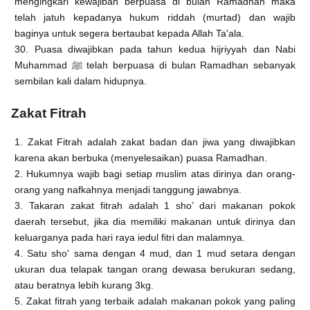
mengingkari kewajiban berpuasa di bulan Ramadhan maka
telah jatuh kepadanya hukum riddah (murtad) dan wajib
baginya untuk segera bertaubat kepada Allah Ta'ala.
30. Puasa diwajibkan pada tahun kedua hijriyyah dan Nabi
Muhammad ﷺ telah berpuasa di bulan Ramadhan sebanyak
sembilan kali dalam hidupnya.
Zakat Fitrah
1. Zakat Fitrah adalah zakat badan dan jiwa yang diwajibkan
karena akan berbuka (menyelesaikan) puasa Ramadhan.
2. Hukumnya wajib bagi setiap muslim atas dirinya dan orang-
orang yang nafkahnya menjadi tanggung jawabnya.
3. Takaran zakat fitrah adalah 1 sho’ dari makanan pokok
daerah tersebut, jika dia memiliki makanan untuk dirinya dan
keluarganya pada hari raya iedul fitri dan malamnya.
4. Satu sho' sama dengan 4 mud, dan 1 mud setara dengan
ukuran dua telapak tangan orang dewasa berukuran sedang,
atau beratnya lebih kurang 3kg.
5. Zakat fitrah yang terbaik adalah makanan pokok yang paling