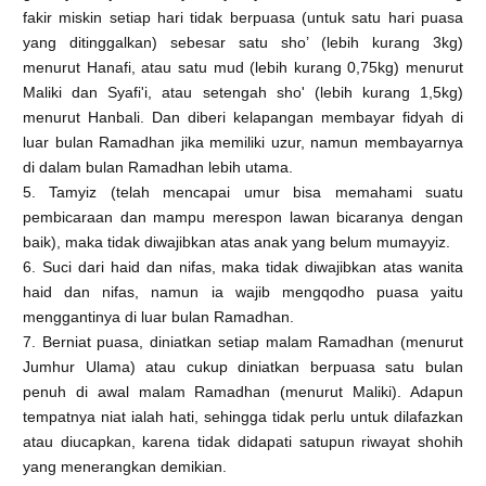
fakir miskin setiap hari tidak berpuasa (untuk satu hari puasa
yang ditinggalkan) sebesar satu sho’ (lebih kurang 3kg)
menurut Hanafi, atau satu mud (lebih kurang 0,75kg) menurut
Maliki dan Syafi'i, atau setengah sho' (lebih kurang 1,5kg)
menurut Hanbali. Dan diberi kelapangan membayar fidyah di
luar bulan Ramadhan jika memiliki uzur, namun membayarnya
di dalam bulan Ramadhan lebih utama.
5. Tamyiz (telah mencapai umur bisa memahami suatu
pembicaraan dan mampu merespon lawan bicaranya dengan
baik), maka tidak diwajibkan atas anak yang belum mumayyiz.
6. Suci dari haid dan nifas, maka tidak diwajibkan atas wanita
haid dan nifas, namun ia wajib mengqodho puasa yaitu
menggantinya di luar bulan Ramadhan.
7. Berniat puasa, diniatkan setiap malam Ramadhan (menurut
Jumhur Ulama) atau cukup diniatkan berpuasa satu bulan
penuh di awal malam Ramadhan (menurut Maliki). Adapun
tempatnya niat ialah hati, sehingga tidak perlu untuk dilafazkan
atau diucapkan, karena tidak didapati satupun riwayat shohih
yang menerangkan demikian.