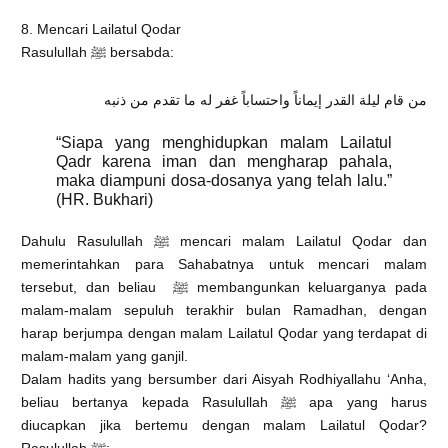
8. Mencari Lailatul Qodar
Rasulullah ﷺ bersabda:
من قام ليلة القدر إيماناً واحتساباً غفر له ما تقدم من ذنبه
“Siapa yang menghidupkan malam Lailatul
Qadr karena iman dan mengharap pahala,
maka diampuni dosa-dosanya yang telah lalu.”
(HR. Bukhari)
Dahulu Rasulullah ﷺ mencari malam Lailatul Qodar dan
memerintahkan para Sahabatnya untuk mencari malam
tersebut, dan beliau ﷺ membangunkan keluarganya pada
malam-malam sepuluh terakhir bulan Ramadhan, dengan
harap berjumpa dengan malam Lailatul Qodar yang terdapat di
malam-malam yang ganjil.
Dalam hadits yang bersumber dari Aisyah Rodhiyallahu ‘Anha,
beliau bertanya kepada Rasulullah ﷺ apa yang harus
diucapkan jika bertemu dengan malam Lailatul Qodar?
Rasulullah ﷺ: