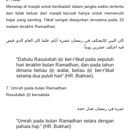
Menetap di masjid untuk beribadah dalam jangka waktu tertentu
dan tidak keluar dari masjid kecuali hanya untuk memenuhi
hajat yang penting. I'tikaf sangat dianjurkan terutama pada 10
malam terakhir Ramadhan.
كان النبي ﷺيعتكف في رمضان عشرة أيام، فلما كان العام الذي قبض
فيه اعتكف عشرين يوماً
“Dahulu Rasulullah ﷺ ber-i’tikaf pada sepuluh
hari terakhir bulan Ramadhan, dan pada tahun
dimana beliau ﷺ wafat, beliau ﷺ ber-i’tikaf
selama dua puluh hari” (HR. Bukhari).
7. Umrah pada bulan Ramadhan.
Rasulullah ﷺ bersabda:
عمرة في رمضان تعدل حجة
“Umrah pada bulan Ramadhan setara dengan
pahala haji.” (HR. Bukhari)