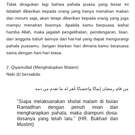
Tidak diragukan lagi bahwa pahala puasa yang besar ini
tidaklah diberikan kepada orang yang hanya menahan makan
dan minum saja, akan tetapi diberikan kepada orang yang juga
mampu menahan lisannya. Apabila kamu berpuasa wahai
hamba Allah, maka jagalah pengelihatan, pendengaran, lisan,
dan anggota tubuh lainnya dari hal-hal yang dapat mengurangi
pahala puasamu. Jangan biarkan hari dimana kamu berpuasa
sama dengan hari-hari biasa.
2. Qiyamullail (Menghidupkan Malam)
Nabi ﷺ bersabda:
من قام رمضان إيمانًا واحتسابًا غُفر له ما تقدم من ذنبه
"Siapa melaksanakan sholat malam di bulan
Ramadhan dengan penuh iman dan
mengharapkan pahala, maka diampuni dosa-
dosanya yang telah lalu." (HR. Bukhari dan
Muslim)