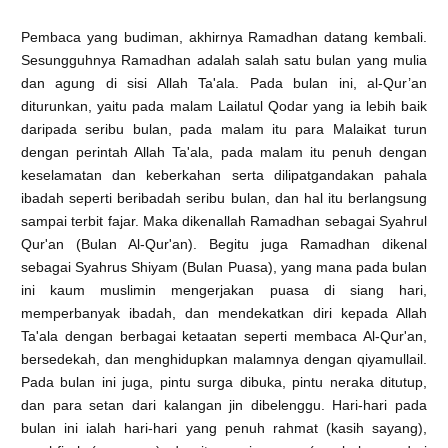
Pembaca yang budiman, akhirnya Ramadhan datang kembali.
Sesungguhnya Ramadhan adalah salah satu bulan yang mulia
dan agung di sisi Allah Ta'ala. Pada bulan ini, al-Qur’an
diturunkan, yaitu pada malam Lailatul Qodar yang ia lebih baik
daripada seribu bulan, pada malam itu para Malaikat turun
dengan perintah Allah Ta'ala, pada malam itu penuh dengan
keselamatan dan keberkahan serta dilipatgandakan pahala
ibadah seperti beribadah seribu bulan, dan hal itu berlangsung
sampai terbit fajar. Maka dikenallah Ramadhan sebagai Syahrul
Qur'an (Bulan Al-Qur'an). Begitu juga Ramadhan dikenal
sebagai Syahrus Shiyam (Bulan Puasa), yang mana pada bulan
ini kaum muslimin mengerjakan puasa di siang hari,
memperbanyak ibadah, dan mendekatkan diri kepada Allah
Ta'ala dengan berbagai ketaatan seperti membaca Al-Qur'an,
bersedekah, dan menghidupkan malamnya dengan qiyamullail.
Pada bulan ini juga, pintu surga dibuka, pintu neraka ditutup,
dan para setan dari kalangan jin dibelenggu. Hari-hari pada
bulan ini ialah hari-hari yang penuh rahmat (kasih sayang),