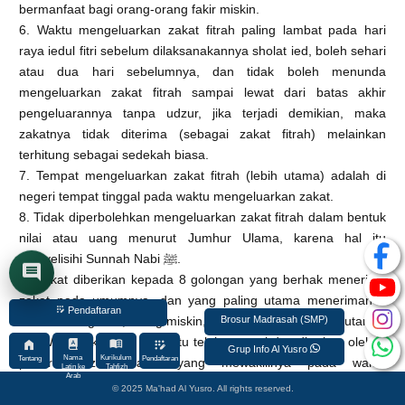
bermanfaat bagi orang-orang fakir miskin.
6. Waktu mengeluarkan zakat fitrah paling lambat pada hari
raya iedul fitri sebelum dilaksanakannya sholat ied, boleh sehari
atau dua hari sebelumnya, dan tidak boleh menunda
mengeluarkan zakat fitrah sampai lewat dari batas akhir
pengeluarannya tanpa udzur, jika terjadi demikian, maka
zakatnya tidak diterima (sebagai zakat fitrah) melainkan
terhitung sebagai sedekah biasa.
7. Tempat mengeluarkan zakat fitrah (lebih utama) adalah di
negeri tempat tinggal pada waktu mengeluarkan zakat.
8. Tidak diperbolehkan mengeluarkan zakat fitrah dalam bentuk
nilai atau uang menurut Jumhur Ulama, karena hal itu
menyelisihi Sunnah Nabi ﷺ.
9. Zakat diberikan kepada 8 golongan yang berhak menerima
zakat pada umumnya, dan yang paling utama menerimanya
Pendaftaran
adalah orang fakir, orang miskin, dan orang yang terlilit hutang.
Brosur Madrasah (SMP)
10. Wajib hukumnya zakat itu telah sampai dan diterima oleh si
Grup Info Al Yusro
Nama
Kurikulum
Tentang
Pendaftaran
penerima zakat atau yang mewakilinya pada waktu
Latin ke
Tahfizh
Arab
mengeluarkannya.
© 2025 Ma'had Al Yusro. All rights reserved.