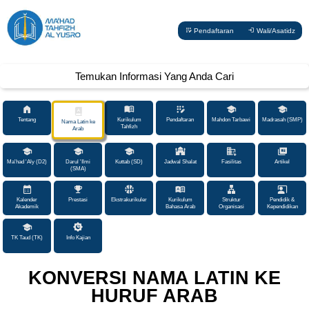
Pendaftaran
Wali/Asatidz
Temukan Informasi Yang Anda Cari
Tentang
Kurikulum
Pendaftaran
Mahdon Tarbawi
Madrasah (SMP)
Nama Latin ke
Tahfizh
Arab
Ma'had 'Aly (D2)
Darul 'Ilmi
Kuttab (SD)
Jadwal Shalat
Fasilitas
Artikel
(SMA)
Kalender
Prestasi
Ekstrakurikuler
Kurikulum
Struktur
Pendidik &
Akademik
Bahasa Arab
Organisasi
Kependidikan
TK Taud (TK)
Info Kajian
KONVERSI NAMA LATIN KE
HURUF ARAB