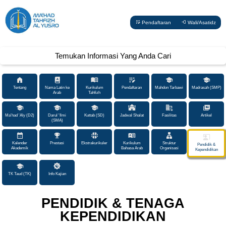
Pendaftaran
Wali/Asatidz
Temukan Informasi Yang Anda Cari
Tentang
Nama Latin ke
Kurikulum
Pendaftaran
Mahdon Tarbawi
Madrasah (SMP)
Arab
Tahfizh
Ma'had 'Aly (D2)
Darul 'Ilmi
Kuttab (SD)
Jadwal Shalat
Fasilitas
Artikel
(SMA)
Kalender
Prestasi
Ekstrakurikuler
Kurikulum
Struktur
Pendidik &
Akademik
Bahasa Arab
Organisasi
Kependidikan
TK Taud (TK)
Info Kajian
PENDIDIK & TENAGA
KEPENDIDIKAN