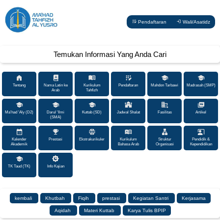
Pendaftaran
Wali/Asatidz
Temukan Informasi Yang Anda Cari
Tentang
Nama Latin ke
Kurikulum
Pendaftaran
Mahdon Tarbawi
Madrasah (SMP)
Arab
Tahfizh
Ma'had 'Aly (D2)
Darul 'Ilmi
Kuttab (SD)
Jadwal Shalat
Fasilitas
Artikel
(SMA)
Kalender
Prestasi
Ekstrakurikuler
Kurikulum
Struktur
Pendidik &
Akademik
Bahasa Arab
Organisasi
Kependidikan
TK Taud (TK)
Info Kajian
kembali
Khutbah
Fiqih
prestasi
Kegiatan Santri
Kerjasama
Aqidah
Materi Kuttab
Karya Tulis BPIP