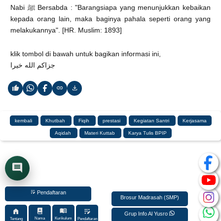
Nabi ﷺ Bersabda : "Barangsiapa yang menunjukkan kebaikan
kepada orang lain, maka baginya pahala seperti orang yang
melakukannya". [HR. Muslim: 1893]
klik tombol di bawah untuk bagikan informasi ini,
‎جزاكم الله خيرا
kembali
Khutbah
Fiqih
prestasi
Kegiatan Santri
Kerjasama
Aqidah
Materi Kuttab
Karya Tulis BPIP
Pendaftaran
Brosur Madrasah (SMP)
Grup Info Al Yusro
Nama
Kurikulum
Tentang
Pendaftaran