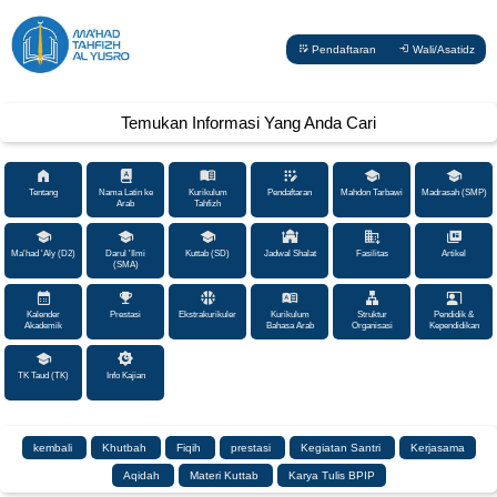
Pendaftaran
Wali/Asatidz
Temukan Informasi Yang Anda Cari
Tentang
Nama Latin ke
Kurikulum
Pendaftaran
Mahdon Tarbawi
Madrasah (SMP)
Arab
Tahfizh
Ma'had 'Aly (D2)
Darul 'Ilmi
Kuttab (SD)
Jadwal Shalat
Fasilitas
Artikel
(SMA)
Kalender
Prestasi
Ekstrakurikuler
Kurikulum
Struktur
Pendidik &
Akademik
Bahasa Arab
Organisasi
Kependidikan
TK Taud (TK)
Info Kajian
kembali
Khutbah
Fiqih
prestasi
Kegiatan Santri
Kerjasama
Aqidah
Materi Kuttab
Karya Tulis BPIP