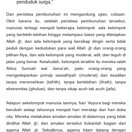
penduduk surga."
Dan peristiwa pembunuhan ini mengandung ujian, cobaan.
Oleh karena itu, setelah peristiwa pembunuhan tersebut,
manusia terbagi menjadi beberapa kelompok: ada kelompok
yang berlebih-lebihan hingga melampaui batas yang ditetapkan
Allah ﷻ, dan ada kelompok yang bersikap dingin serta tidak
peduli dengan kedudukan para wali Allah ﷻ dan orang-orang
pilihan-Nya, dan ada kelompok yang moderat, adil, dan teguh di
jalan yang benar. Ketahuilah, kelompok terakhir itu mereka ialah
Ahlus Sunnah wal Jama’ah, yaitu orang-orang yang
mengedepankan prinsip wasathiyah (moderat) dan keadilan
tanpa meremehkan (tafrith), tanpa berlebihan (ifrath), tanpa
ekstremitas (ghuluw), dan tanpa sikap acuh tak acuh (jafa).
Adapun sekelompok manusia lainnya, hari ‘Asyura bagi mereka
berubah setiap tahunnya menjadi hari meratap dan hari duka
cita. Mereka melakukan amalan-amalan di dalamnya yang tidak
diridhai Allah ﷻ, dan amalan tersebut bukanlah bagian dari
agama Allah ﷻ. Sebaliknya, agama Islam datang dengan