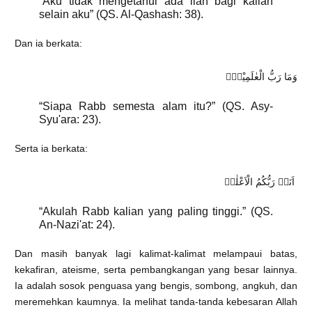
“Aku tidak mengetahui ada ilah bagi kalian
selain aku” (QS. Al-Qashash: 38).
Dan ia berkata:
وَمَا رَبُّ الْعٰلَمِيْنَۗ
“Siapa Rabb semesta alam itu?” (QS. Asy-
Syu'ara: 23).
Serta ia berkata:
اَنَا۠ رَبُّكُمُ الْاَعْلٰىۖ
“Akulah Rabb kalian yang paling tinggi.” (QS.
An-Nazi'at: 24).
Dan masih banyak lagi kalimat-kalimat melampaui batas,
kekafiran, ateisme, serta pembangkangan yang besar lainnya.
Ia adalah sosok penguasa yang bengis, sombong, angkuh, dan
meremehkan kaumnya. Ia melihat tanda-tanda kebesaran Allah