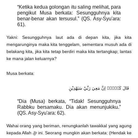
“Ketika kedua golongan itu saling melihat, para
pengikut Musa berkata: Sesungguhnya kita
benar-benar akan tersusul.” (QS. Asy-Syu'ara:
61).
Yakni: Sesungguhnya laut ada di depan kita, jika kita
mengarunginya maka kita tenggelam, sementara musuh ada di
belakang kita, jika kita tetap berdiri maka kita tertangkap; lantas
ke mana jalan keluarnya?
Musa berkata:
قَالَ كَلَّاۗ اِنَّ مَعِيَ رَبِّيْ سَيَهْدِيْنِ
“Dia (Musa) berkata, “Tidak! Sesungguhnya
Rabbku bersamaku. Dia akan menunjukiku.”
(QS. Asy-Syu'ara: 62).
Wahai orang yang beriman, renungkanlah tawakkal yang agung
kepada Allah ﷻ ini. Seorang mungkin akan berkata: (Hendak ke