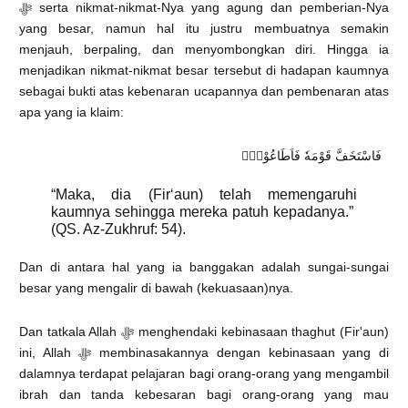
ﷻ serta nikmat-nikmat-Nya yang agung dan pemberian-Nya
yang besar, namun hal itu justru membuatnya semakin
menjauh, berpaling, dan menyombongkan diri. Hingga ia
menjadikan nikmat-nikmat besar tersebut di hadapan kaumnya
sebagai bukti atas kebenaran ucapannya dan pembenaran atas
apa yang ia klaim:
فَاسْتَخَفَّ قَوْمَهٗ فَاَطَاعُوْهُۗ
“Maka, dia (Fir‘aun) telah memengaruhi
kaumnya sehingga mereka patuh kepadanya.”
(QS. Az-Zukhruf: 54).
Dan di antara hal yang ia banggakan adalah sungai-sungai
besar yang mengalir di bawah (kekuasaan)nya.
Dan tatkala Allah ﷻ menghendaki kebinasaan thaghut (Fir'aun)
ini, Allah ﷻ membinasakannya dengan kebinasaan yang di
dalamnya terdapat pelajaran bagi orang-orang yang mengambil
ibrah dan tanda kebesaran bagi orang-orang yang mau