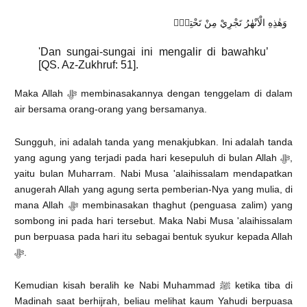
وَهٰذِهِ الْاَنْهٰرُ تَجْرِيْ مِنْ تَحْتِيْۚ
'Dan sungai-sungai ini mengalir di bawahku’
[QS. Az-Zukhruf: 51].
Maka Allah ﷻ membinasakannya dengan tenggelam di dalam
air bersama orang-orang yang bersamanya.
Sungguh, ini adalah tanda yang menakjubkan. Ini adalah tanda
yang agung yang terjadi pada hari kesepuluh di bulan Allah ﷻ,
yaitu bulan Muharram. Nabi Musa 'alaihissalam mendapatkan
anugerah Allah yang agung serta pemberian-Nya yang mulia, di
mana Allah ﷻ membinasakan thaghut (penguasa zalim) yang
sombong ini pada hari tersebut. Maka Nabi Musa 'alaihissalam
pun berpuasa pada hari itu sebagai bentuk syukur kepada Allah
ﷻ.
Kemudian kisah beralih ke Nabi Muhammad ﷺ ketika tiba di
Madinah saat berhijrah, beliau melihat kaum Yahudi berpuasa