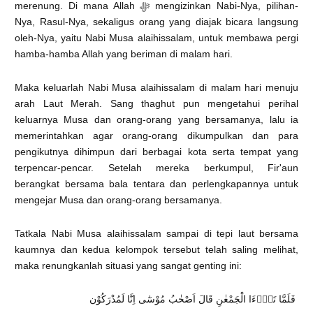
merenung. Di mana Allah ﷻ mengizinkan Nabi-Nya, pilihan-
Nya, Rasul-Nya, sekaligus orang yang diajak bicara langsung
oleh-Nya, yaitu Nabi Musa alaihissalam, untuk membawa pergi
hamba-hamba Allah yang beriman di malam hari.
Maka keluarlah Nabi Musa alaihissalam di malam hari menuju
arah Laut Merah. Sang thaghut pun mengetahui perihal
keluarnya Musa dan orang-orang yang bersamanya, lalu ia
memerintahkan agar orang-orang dikumpulkan dan para
pengikutnya dihimpun dari berbagai kota serta tempat yang
terpencar-pencar. Setelah mereka berkumpul, Fir'aun
berangkat bersama bala tentara dan perlengkapannya untuk
mengejar Musa dan orang-orang bersamanya.
Tatkala Nabi Musa alaihissalam sampai di tepi laut bersama
kaumnya dan kedua kelompok tersebut telah saling melihat,
maka renungkanlah situasi yang sangat genting ini:
فَلَمَّا تَرٰۤءَا الْجَمْعٰنِ قَالَ اَصْحٰبُ مُوْسٰٓى اِنَّا لَمُدْرَكُوْن