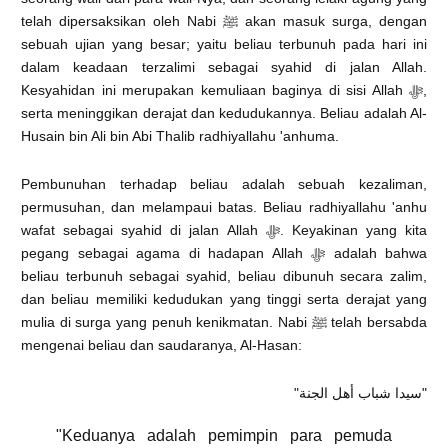
telah dipersaksikan oleh Nabi ﷺ akan masuk surga, dengan
sebuah ujian yang besar; yaitu beliau terbunuh pada hari ini
dalam keadaan terzalimi sebagai syahid di jalan Allah.
Kesyahidan ini merupakan kemuliaan baginya di sisi Allah ﷻ,
serta meninggikan derajat dan kedudukannya. Beliau adalah Al-
Husain bin Ali bin Abi Thalib radhiyallahu 'anhuma.
Pembunuhan terhadap beliau adalah sebuah kezaliman,
permusuhan, dan melampaui batas. Beliau radhiyallahu 'anhu
wafat sebagai syahid di jalan Allah ﷻ. Keyakinan yang kita
pegang sebagai agama di hadapan Allah ﷻ adalah bahwa
beliau terbunuh sebagai syahid, beliau dibunuh secara zalim,
dan beliau memiliki kedudukan yang tinggi serta derajat yang
mulia di surga yang penuh kenikmatan. Nabi ﷺ telah bersabda
mengenai beliau dan saudaranya, Al-Hasan:
"سيدا شباب أهل الجنة"
"Keduanya adalah pemimpin para pemuda