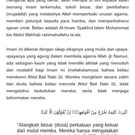
mengenai apa yang benar, akun merujuk di sini kepada salah
seorang imam terkemuka, tokoh besar, dan pembaharu
(mujaddid) yang melaluinya Allah memperbaiki urusan agama,
memberi petunjuk kepada para hamba, dan memperbaharui
ajaran umat. Beliau adalah Al-Imam Syaikhul Islam Muhammad
bin Abdul Wahhab rahimahullahu ta'ala.
Imam ini dikenal dengan sikap-sikapnya yang mulia dan upaya-
upayanya yang agung dalam membela agama Allah ﷻ Namun,
ada sebagian kaum yang tidak memiliki akhlak yang menuduh
dan mustahil bagi Imam ini (melakukannya) bahwa beliau
membenci Ahlul Bait Nabi ﷺ. Mereka mengklaim secara zalim
dan dusta bahwa beliau mencela Ahlul Bait Nabi ﷺ, tidak
mengetahui kedudukan mereka, serta tidak menjaga
kehormatan mereka.
كَبُرَتْ كَلِمَةً تَخْرُجُ مِنْ اَفْوَاهِهِمْۗ اِنْ يَّقُوْلُوْنَ اِلَّا كَذِبًا
"Alangkah besar (dosa) perkataan yang keluar
dari mulut mereka. Mereka hanya mengatakan