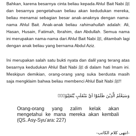
Bahkan, karena besarnya cinta beliau kepada Ahlul Bait Nabi ﷺ
dan besarnya pengetahuan beliau akan kedudukan mereka,
beliau menamai sebagian besar anak-anaknya dengan nama-
nama Ahlul Bait. Anak-anak beliau
rahimahullah
adalah: Ali,
Hasan, Husain, Fatimah, Ibrahim, dan Abdullah. Semua nama
ini merupakan nama-nama dari Ahlul Bait Nabi ﷺ, ditambah lagi
dengan anak beliau yang bernama Abdul Aziz.
Ini merupakan salah satu bukti nyata dan dalil yang terang atas
besarnya kedudukan Ahlul Bait Nabi ﷺ di dalam hati Imam ini.
Meskipun demikian, orang-orang yang suka berdusta masih
saja mengklaim bahwa beliau membenci Ahlul Bait Nabi ﷺ!!
وَسَيَعْلَمُ الَّذِيْنَ ظَلَمُوْٓا اَيَّ مُنْقَلَبٍ يَّنْقَلِبُوْنَࣖ
Orang-orang yang zalim kelak akan
mengetahui ke mana mereka akan kembali
(QS. Asy-Syu'ara: 227)
-انتهى كلام الكاتب-