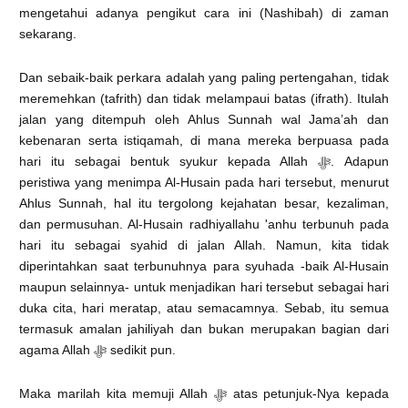
mengetahui adanya pengikut cara ini (Nashibah) di zaman
sekarang.
Dan sebaik-baik perkara adalah yang paling pertengahan, tidak
meremehkan (tafrith) dan tidak melampaui batas (ifrath). Itulah
jalan yang ditempuh oleh Ahlus Sunnah wal Jama’ah dan
kebenaran serta istiqamah, di mana mereka berpuasa pada
hari itu sebagai bentuk syukur kepada Allah ﷻ. Adapun
peristiwa yang menimpa Al-Husain pada hari tersebut, menurut
Ahlus Sunnah, hal itu tergolong kejahatan besar, kezaliman,
dan permusuhan. Al-Husain radhiyallahu 'anhu terbunuh pada
hari itu sebagai syahid di jalan Allah. Namun, kita tidak
diperintahkan saat terbunuhnya para syuhada -baik Al-Husain
maupun selainnya- untuk menjadikan hari tersebut sebagai hari
duka cita, hari meratap, atau semacamnya. Sebab, itu semua
termasuk amalan jahiliyah dan bukan merupakan bagian dari
agama Allah ﷻ sedikit pun.
Maka marilah kita memuji Allah ﷻ atas petunjuk-Nya kepada