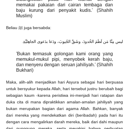
memakai pakaian dari cairan tembaga dan
baju kurung dari penyakit kudis.' (Shahih
Muslim)
Beliau ﷺ juga bersabda:
ليس مِنَّا مَن لَطَمَ الخُدودَ، وشَقَّ الجُيوبَ، ودَعا بدَعوى الجاهِليَّةِ.
'Bukan termasuk golongan kami orang yang
memukul-mukul pipi, menyobek kerah baju,
dan menyeru dengan seruan jahiliyah.' (Shahih
Bukhari)
Maka, alih-alih menjadikan hari Asyura sebagai hari berpuasa
untuk bersyukur kepada Allah, hari tersebut justru berubah bagi
sebagian kaum -karena peristiwa ini-menjadi hari ratapan dan
duka cita di mana dipraktikkan amalan-amalan jahiliyah yang
bukan merupakan bagian dari agama Allah. Bahkan, banyak
dari mereka yang mendekatkan diri (beribadah) pada hari itu
dengan cara mengalirkan darah mereka, baik dari dahi maupun
dari punggung mereka, serta meyakini bahwa perbuatan