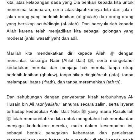
kita, atas kelapangan dada yang Dia berikan kepada kita untuk
menerima kebenaran, serta atas dijauhkannya kita dari jalan-
jalan orang yang berlebih-lebihan (al-ghulah) dan orang-orang
yang bersikap acuh/dingin (al-jafah). Dan bersyukurlah kepada
Allah karena telah menjadikan kita sebagai golongan yang
moderat (ahlul wasathiyah) dan adil.
Marilah kita mendekatkan diri kepada Allah ﷻ dengan
mencintai. keluarga Nabi (Ahlul Bait) ﷺ, serta mengetahui
kedudukan mereka dan menjaga hak mereka tanpa sikap
berlebih-lebihan (ghuluw), tanpa sikap dingin/acuh (jafa), tanpa
melampaui batas (ifrath), dan tanpa meremehkan (tafrith).
Dan sehubungan dengan penyebutan kisah terbunuhnya Al-
Husain bin Ali
radhiyallahu
'anhuma secara zalim, serta isyarat
terhadap kedudukan Ahlul Bait Nabi ﷺ yang mana Rasulullah
ﷺ telah memerintahkan kita untuk mengetahui hak mereka dan
menjaga kedudukan mereka; maka dalam kesempatan ini,
sebagai bentuk penegakan kebenaran dan penjelasan