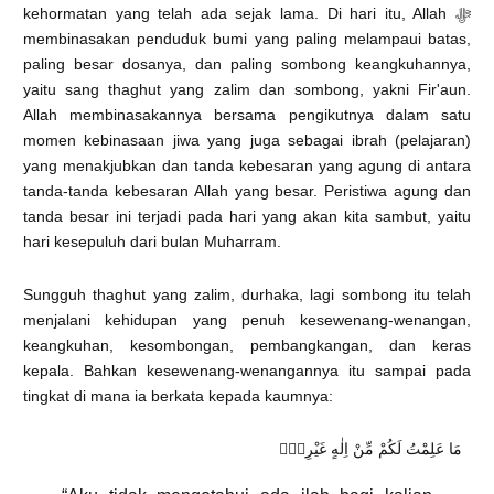
kehormatan yang telah ada sejak lama. Di hari itu, Allah ﷻ
membinasakan penduduk bumi yang paling melampaui batas,
paling besar dosanya, dan paling sombong keangkuhannya,
yaitu sang thaghut yang zalim dan sombong, yakni Fir'aun.
Allah membinasakannya bersama pengikutnya dalam satu
momen kebinasaan jiwa yang juga sebagai ibrah (pelajaran)
yang menakjubkan dan tanda kebesaran yang agung di antara
tanda-tanda kebesaran Allah yang besar. Peristiwa agung dan
tanda besar ini terjadi pada hari yang akan kita sambut, yaitu
hari kesepuluh dari bulan Muharram.
Sungguh thaghut yang zalim, durhaka, lagi sombong itu telah
menjalani kehidupan yang penuh kesewenang-wenangan,
keangkuhan, kesombongan, pembangkangan, dan keras
kepala. Bahkan kesewenang-wenangannya itu sampai pada
tingkat di mana ia berkata kepada kaumnya:
مَا عَلِمْتُ لَكُمْ مِّنْ اِلٰهٍ غَيْرِيْۚ