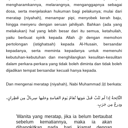
mengharamkannya, melarangnya, menganggapnya sebagai
dosa, serta menjelaskan hukuman bagi pelakunya; mulai dari
meratap (niyahah), menampar pipi, menyobek kerah baju,
hingga menyeru dengan seruan jahiliyah. Bahkan (ada yang
melakukan) hal yang lebih besar dari itu semua, ketahuilah,
yaitu berbuat syirik kepada Allah ﷻ dengan memohon
pertolongan (istighatsah) kepada Al-Husain, bersandar
kepadanya, serta meminta kepadanya untuk memenuhi
kebutuhan-kebutuhan dan menghilangkan kesulitan-kesulitan
dalam perkara-perkara yang tidak boleh diminta dan tidak boleh
dijadikan tempat bersandar kecuali hanya kepada.
Dan mengenai meratap (niyahah), Nabi Muhammad ﷺ berkata:
النَّائِحةُ إذا لَم تَتُبْ قَبلَ مَوتِها تُقامُ يَومَ القيامةِ وعليها سِربالٌ مِن قَطِرانٍ،
ودِرعٌ مِن جَرَبٍ.
'Wanita yang meratap, jika ia belum bertaubat
sebelum kematiannya, maka ia akan
dibangkitkan pada hari kiamat dengan