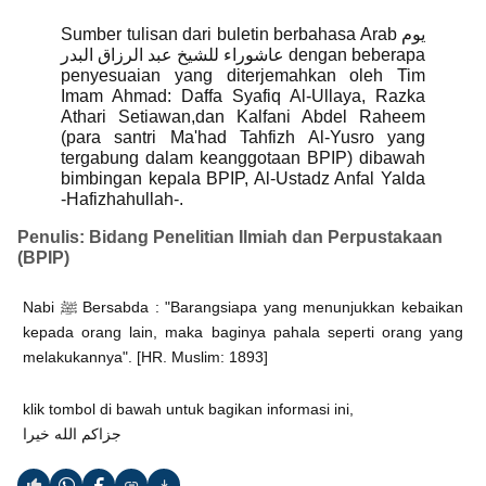
Sumber tulisan dari buletin berbahasa Arab يوم
عاشوراء للشيخ عبد الرزاق البدر dengan beberapa
penyesuaian yang diterjemahkan oleh Tim
Imam Ahmad: Daffa Syafiq Al-Ullaya, Razka
Athari Setiawan,dan Kalfani Abdel Raheem
(para santri Ma'had Tahfizh Al-Yusro yang
tergabung dalam keanggotaan BPIP) dibawah
bimbingan kepala BPIP, Al-Ustadz Anfal Yalda
-Hafizhahullah-.
Penulis: Bidang Penelitian Ilmiah dan Perpustakaan
(BPIP)
Nabi ﷺ Bersabda : "Barangsiapa yang menunjukkan kebaikan
kepada orang lain, maka baginya pahala seperti orang yang
melakukannya". [HR. Muslim: 1893]
klik tombol di bawah untuk bagikan informasi ini,
‎جزاكم الله خيرا