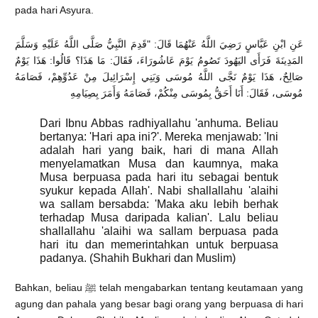
pada hari Asyura.
عَنِ ابْنِ عَبَّاسٍ رَضِيَ اللَّهُ عَنْهُمَا قَالَ: "قَدِمَ النَّبِيُّ صَلَّى اللَّهُ عَلَيْهِ وَسَلَّمَ
المَدِينَةَ فَرَأَى اليَهُودَ تَصُومُ يَوْمَ عَاشُورَاءَ، فَقَالَ: مَا هَذَا؟ قَالُوا: هَذَا يَوْمٌ
صَالِحٌ، هَذَا يَوْمٌ نَجَّى اللَّهُ مُوسَى وَبَنِي إِسْرَائِيلَ مِنْ عَدُوِّهِمْ، فَصَامَهُ
مُوسَى، فَقَالَ: أَنَا أَحَقُّ بِمُوسَى مِنْكُمْ، فَصَامَهُ وَأَمَرَ بِصِيَامِهِ
Dari Ibnu Abbas radhiyallahu 'anhuma. Beliau
bertanya: 'Hari apa ini?'. Mereka menjawab: 'Ini
adalah hari yang baik, hari di mana Allah
menyelamatkan Musa dan kaumnya, maka
Musa berpuasa pada hari itu sebagai bentuk
syukur kepada Allah'. Nabi shallallahu 'alaihi
wa sallam bersabda: 'Maka aku lebih berhak
terhadap Musa daripada kalian'. Lalu beliau
shallallahu 'alaihi wa sallam berpuasa pada
hari itu dan memerintahkan untuk berpuasa
padanya. (Shahih Bukhari dan Muslim)
Bahkan, beliau ﷺ telah mengabarkan tentang keutamaan yang
agung dan pahala yang besar bagi orang yang berpuasa di hari