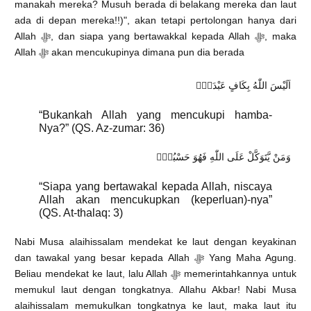
manakah mereka? Musuh berada di belakang mereka dan laut
ada di depan mereka!!)", akan tetapi pertolongan hanya dari
Allah ﷻ, dan siapa yang bertawakkal kepada Allah ﷻ, maka
Allah ﷻ akan mencukupinya dimana pun dia berada
اَلَيْسَ اللّٰهُ بِكَافٍ عَبْدَهٗۗ
“Bukankah Allah yang mencukupi hamba-
Nya?” (QS. Az-zumar: 36)
وَمَنْ يَّتَوَكَّلْ عَلَى اللّٰهِ فَهُوَ حَسْبُهٗۗ
“Siapa yang bertawakal kepada Allah, niscaya
Allah akan mencukupkan (keperluan)-nya”
(QS. At-thalaq: 3)
Nabi Musa alaihissalam mendekat ke laut dengan keyakinan
dan tawakal yang besar kepada Allah ﷻ Yang Maha Agung.
Beliau mendekat ke laut, lalu Allah ﷻ memerintahkannya untuk
memukul laut dengan tongkatnya. Allahu Akbar! Nabi Musa
alaihissalam memukulkan tongkatnya ke laut, maka laut itu