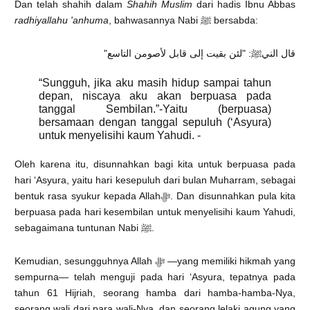
Dan telah shahih dalam
Shahih Muslim
dari hadis Ibnu Abbas
radhiyallahu 'anhuma
, bahwasannya Nabi ﷺ bersabda:
قال النيﷺ: "لئن بقيت إلى قابل لأصومن التاسع"
“Sungguh, jika aku masih hidup sampai tahun
depan, niscaya aku akan berpuasa pada
tanggal Sembilan.”-Yaitu (berpuasa)
bersamaan dengan tanggal sepuluh (‘Asyura)
untuk menyelisihi kaum Yahudi. -
Oleh karena itu, disunnahkan bagi kita untuk berpuasa pada
hari ‘Asyura, yaitu hari kesepuluh dari bulan Muharram, sebagai
bentuk rasa syukur kepada Allahﷻ. Dan disunnahkan pula kita
berpuasa pada hari kesembilan untuk menyelisihi kaum Yahudi,
sebagaimana tuntunan Nabi ﷺ.
Kemudian, sesungguhnya Allah ﷻ —yang memiliki hikmah yang
sempurna— telah menguji pada hari ‘Asyura, tepatnya pada
tahun 61 Hijriah, seorang hamba dari hamba-hamba-Nya,
seorang wali dari para wali-Nya, dan seorang lelaki agung yang